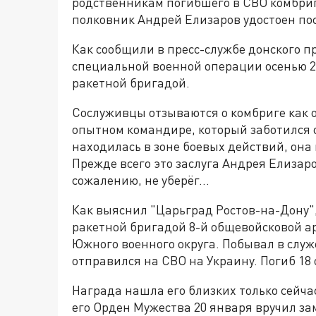
родственникам погибшего в СВО комбриг
полковник Андрей Елизаров удостоен по
Как сообщили в пресс-службе донского п
специальной военной операции осенью 2
ракетной бригадой.
Сослуживцы отзываются о комбриге как 
опытном командире, который заботился о
находилась в зоне боевых действий, она 
Прежде всего это заслуга Андрея Елизаро
сожалению, не уберёг…
Как выяснил "Царьград Ростов-на-Дону"
ракетной бригадой 8-й общевойсковой а
Южного военного округа. Побывал в служ
отправился на СВО на Украину. Погиб 18 
Награда нашла его близких только сейчас
его Орден Мужества 20 января вручил за