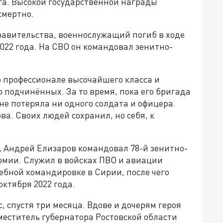
а. Высокой государственной награды
смертно.
равительства, военнослужащий погиб в ходе
022 года. На СВО он командовал зенитно-
о профессионале высочайшего класса и
 подчинённых. За то время, пока его бригада
не потеряла ни одного солдата и офицера.
ва. Своих людей сохранил, но себя, к
, Андрей Елизаров командовал 78-й зенитно-
рмии. Служил в войсках ПВО и авиации
ебной командировке в Сирии, после чего
октября 2022 года.
, спустя три месяца. Вдове и дочерям героя
меститель губернатора Ростовской области