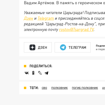
Вадим Артёмов. В память о героическом
Уважаемые читатели Царьграда! Подписыва
Дзен
и
Telegram
и присоединяйтесь в соцс
редакцией "Царьград-Ростов-на-Дону", при
электронную почту
rostov@Tsargrad.ТV
.
Подпи
ДЗЕН
ТЕЛЕГРАМ
и перв
ПОДЕЛИТЬСЯ:
ТЕГИ:
СВО
ПОЛКОВНИК
ПОГИБ ПОЛКОВНИК
А