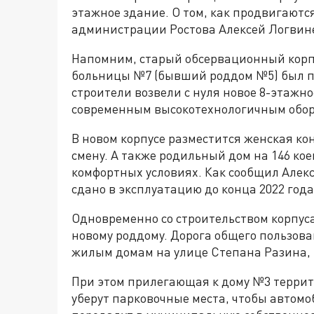
этажное здание. О том, как продвигаются
администрации Ростова Алексей Логвин
Напомним, старый обсервационный корп
больницы №7 (бывший роддом №5) был пол
строители возвели с нуля новое 8-этажн
современным высокотехнологичным обо
В новом корпусе разместится женская ко
смену. А также родильный дом на 146 ко
комфортных условиях. Как сообщил Алек
сдано в эксплуатацию до конца 2022 года
Одновременно со строительством корпуса
новому роддому. Дорога общего пользов
жилым домам на улице Степана Разина, 
При этом прилегающая к дому №3 террито
уберут парковочные места, чтобы автомо