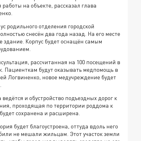
 работы на объекте, рассказал глава
енко.
ус родильного отделения городской
ностью снесён два года назад. На его месте
ое здание. Корпус будет оснащён самым
рудованием.
нсультация, рассчитанная на 100 посещений в
ек. Пациенткам будут оказывать медпомощь в
сей Логвиненко, новое медучреждение будет
.
 ведётся и обустройство подъездных дорог к
ания, проходящая по территории роддома к
будет сохранена и расширена.
рия будет благоустроена, оттуда вдоль него
били не мешали жильцам. Этот участок земли