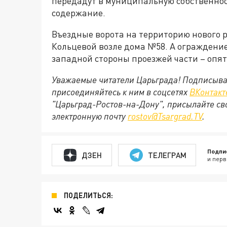
передадут в муниципальную собственност
содержание.
Въездные ворота на территорию нового р
Кольцевой возле дома №58. А ограждение
западной стороны проезжей части – опят
Уважаемые читатели Царьграда! Подписыва
присоединяйтесь к ним в соцсетях
ВКонтакт
"Царьград-Ростов-на-Дону", присылайте св
электронную почту
rostov@Tsargrad.ТV
.
Подпи
ДЗЕН
ТЕЛЕГРАМ
и перв
ПОДЕЛИТЬСЯ: