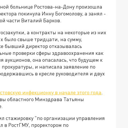
ной больнице Ростова-на-Дону произошла
ектора покинула Инну Богомолову, а занял -
ой части Виталий Барков.
госзакупки, а контракты на некоторые из них
ых было свыше тридцати, на сумму,
же бывший директор отказывалась
ьные проверки сферы здравоохранения как
я аукционов, она опасалась, что будущем к
ы прокуратуры, и написала заявление по
родержавшись в кресле руководителя и двух
стовскую инфекционку в начале этого года
.
авы областного Минздрава Татьяны
е.
дил стажировку "по организации управления
л в РостГМУ, проректором по