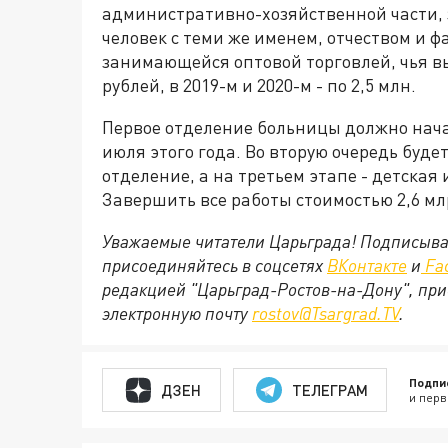
административно-хозяйственной части, з
человек с теми же именем, отчеством и 
занимающейся оптовой торговлей, чья вы
рублей, в 2019-м и 2020-м - по 2,5 млн.
Первое отделение больницы должно нача
июля этого года. Во вторую очередь буд
отделение, а на третьем этапе - детская
Завершить все работы стоимостью 2,6 млр
Уважаемые читатели Царьграда! Подписыва
присоединяйтесь в соцсетях
ВКонтакте
и
Fa
редакцией "Царьград-Ростов-на-Дону", при
электронную почту
rostov@Tsargrad.TV
.
Подпи
ДЗЕН
ТЕЛЕГРАМ
и перв