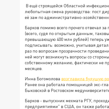
В ещё строящейся Областной инфекцион
любопытная смена руководства: пост дир
её зам по административно-хозяйственн
Барков помимо всего прочего отвечал за 
(всего, судя по открытым данным, таков
превышающую 400 млн рублей) теперь у
подписывать: возможно, учитывая детал
раз по вопросам прозрачности проведени
ней могут возникнуть вопросы со сторон
собственному желанию, фактически не п
месяцев.
Инна Богомолова
возглавила будущую ро
Ранее она работала помощницей экс-гл
Быковской в Ростовском медуниверситет
Барков - выпускник мехмата РГУ, прохо
предприятиями" в США, он также работа