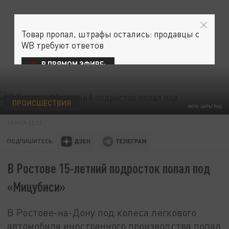
Товар пропал, штрафы остались: продавцы с
WB требуют ответов
В ПРЯМОМ ЭФИРЕ:
ПРОИСШЕСТВИЯ
ФОТО: ЦАРЬГРАД
19 МАЯ 22:12
ПОДПИШИТЕСЬ:
В Ростове 15-летний подросток попал под
«Мицубиси»
В Ростове-на-Дону под колеса легкового
автомобиля иностранного производства попал