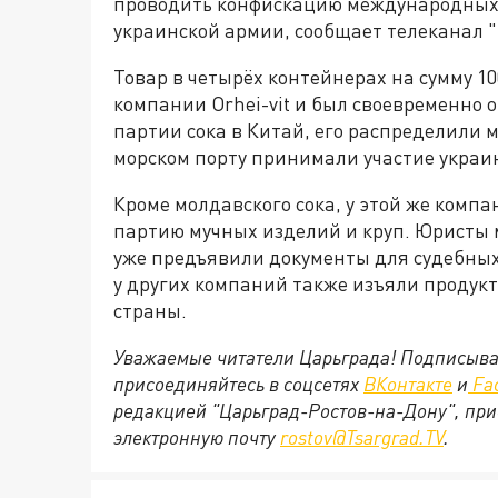
проводить конфискацию международных г
украинской армии, сообщает телеканал "
Товар в четырёх контейнерах на сумму 1
компании Оrhei-vit и был своевременно 
партии сока в Китай, его распределили
морском порту принимали участие украи
Кроме молдавского сока, у этой же ком
партию мучных изделий и круп. Юристы
уже предъявили документы для судебных
у других компаний также изъяли продук
страны.
Уважаемые читатели Царьграда! Подписыва
присоединяйтесь в соцсетях
ВКонтакте
и
Fa
редакцией "Царьград-Ростов-на-Дону", при
электронную почту
rostov@Tsargrad.ТV
.