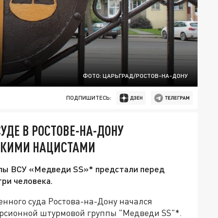
ФОТО: ЦАРЬГРАД/РОСТОВ-НА-ДОНУ
ПОДПИШИТЕСЬ:
ДЕ В РОСТОВЕ-НА-ДОНУ
СКИМИ НАЦИСТАМИ
ппы ВСУ «Медведи SS»* предстали перед
три человека.
енного суда Ростова-на-Дону начался
рсионной штурмовой группы "Медведи SS"*.