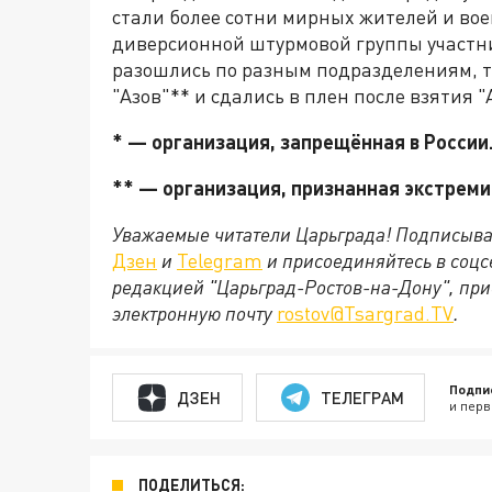
стали более сотни мирных жителей и во
диверсионной штурмовой группы участн
разошлись по разным подразделениям, 
"Азов"** и сдались в плен после взятия "
* — организация, запрещённая в России
** — организация, признанная экстреми
Уважаемые читатели Царьграда! Подписыва
Дзен
и
Telegram
и присоединяйтесь в соц
редакцией "Царьград-Ростов-на-Дону", при
электронную почту
rostov@Tsargrad.ТV
.
Подпи
ДЗЕН
ТЕЛЕГРАМ
и перв
ПОДЕЛИТЬСЯ: