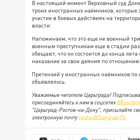
В настоящий момент Верховный суд Дон
троих иностранных наёмников, которые
участие в боевых действиях на территор
власти.
Напоминаем, что это еще не военный тр
военным преступникам еще в стадии раз
обещают, что он состоится до конца лета
наказание за свои деяния по отношению
Претензий у иностранных наёмников по о
объявлялось.
Уважаемые читатели Царьграда! Подписыва
присоединяйтесь к ним в соцсетях
ВКонтакт
"Царьград-Ростов-на-Дону", присылайте св
электронную почту
rostov@Tsargrad.ТV
.
Подпи