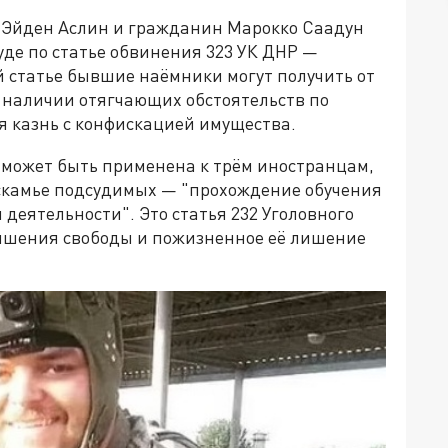
Эйден Аслин и гражданин Марокко Саадун
уде по статье обвинения 323 УК ДНР —
й статье бывшие наёмники могут получить от
и наличии отягчающих обстоятельств по
ая казнь с конфискацией имущества.
Р может быть применена к трём иностранцам,
скамье подсудимых — "прохождение обучения
деятельности". Это статья 232 Уголовного
 лишения свободы и пожизненное её лишение