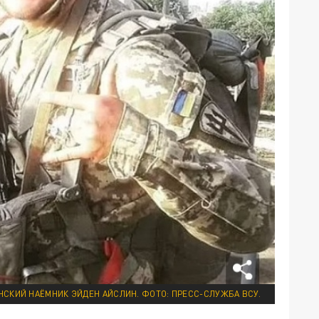
НСКИЙ НАЁМНИК ЭЙДЕН АЙСЛИН. ФОТО: ПРЕСС-СЛУЖБА ВСУ.