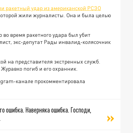
ли ракетный удар из американской РСЗО
 которой жили журналисты. Она и была целью
о во время ракетного удара был убит
лист, экс-депутат Рады инвалид-колясочник
лкой на представителя экстренных служб.
с Журавко погиб и его охранник.
legram-канале прокомментировала
то ошибка. Наверняка ошибка. Господи,
…