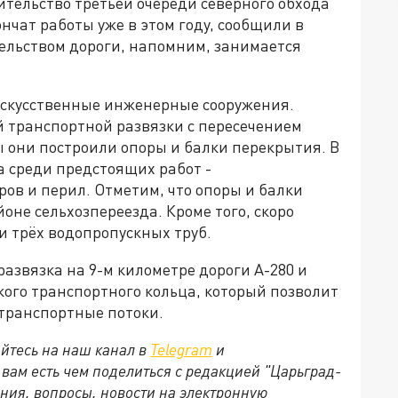
ительство третьей очереди северного обхода
нчат работы уже в этом году, сообщили в
тельством дороги, напомним, занимается
искусственные инженерные сооружения.
й транспортной развязки с пересечением
 они построили опоры и балки перекрытия. В
а среди предстоящих работ -
ров и перил. Отметим, что опоры и балки
оне сельхозпереезда. Кроме того, скоро
и трёх водопропускных труб.
азвязка на 9-м километре дороги А-280 и
ского транспортного кольца, который позволит
 транспортные потоки.
йтесь на наш канал в
Telegram
и
и вам есть чем поделиться с редакцией "Царьград-
ния, вопросы, новости на электронную