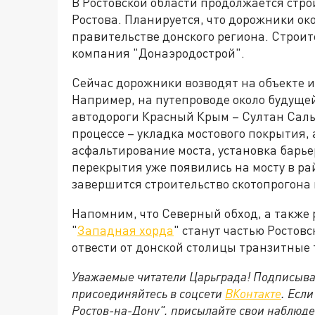
В Ростовской области продолжается стро
Ростова. Планируется, что дорожники око
правительстве донского региона. Строи
компания "Донаэродострой".
Сейчас дорожники возводят на объекте 
Например, на путепроводе около будуще
автодороги Красный Крым – Султан Салы
процессе – укладка мостового покрытия, 
асфальтирование моста, установка барье
перекрытия уже появились на мосту в рай
завершится строительство скотопрогона 
Напомним, что Северный обход, а также р
"
Западная хорда
" станут частью Ростов
отвести от донской столицы транзитные
Уважаемые читатели Царьграда! Подписыва
присоединяйтесь в соцсети
ВКонтакте
. Есл
Ростов-на-Дону", присылайте свои наблюде