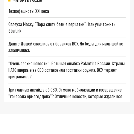
ЧИТАЙТЕ ТАКЖЕ:
Технофашисты XXI века
Оплеуха Маску. "Пора снять белые перчатки": Как уничтожить
Starlink
Даня с Дашей спаслись от боевиков ВСУ. Но беды для малышей не
закончились
"Очень плохие новости": Большая ошибка Palantir в России. Страны
НАТО впервые за СВО остановили поставки оружия. ВСУ теряют
приграничье?
Три главных инсайда об СВО. Отмена мобилизации и возвращение
"генерала Армагеддона"? Отличные новости, которые ждали все