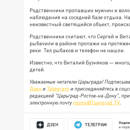
Родственники пропавших мужчин и воло
наблюдения на соседней базе отдыха. Н
неизвестный светящийся объект, происхо
Родственники считают, что Сергей и Вита
рыбачили в районе пропажи на протяжен
реки. Тел рыбаков и телефон не нашли.
Известно, что Виталий Бузняков — много
детей.
Уважаемые читатели Царьграда! Подписыва
Дзен
и
Telegram
и присоединяйтесь в соц
редакцией "Царьград-Ростов-на-Дону", при
электронную почту
rostov@Tsargrad.ТV
.
Подпи
ДЗЕН
ТЕЛЕГРАМ
и перв