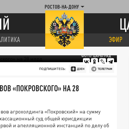
РОСТОВ-НА-ДОНУ
ИЙ
Ц
АЛИТИКА
ЭФИР
ФОТО: ЦАРЬГРАД
ПОДПИШИТЕСЬ:
ВОВ «ПОКРОВСКОГО» НА 28
ивов агрохолдинга «Покровский» на сумму
й кассационный суд общей юрисдикции
ервой и апелляционной инстанций по делу об