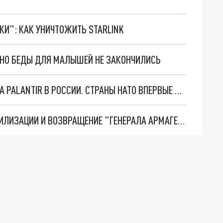
ТКИ": КАК УНИЧТОЖИТЬ STARLINK
. НО БЕДЫ ДЛЯ МАЛЫШЕЙ НЕ ЗАКОНЧИЛИСЬ
"ОЧЕНЬ ПЛОХИЕ НОВОСТИ": БОЛЬШАЯ ОШИБКА PALANTIR В РОССИИ. СТРАНЫ НАТО ВПЕРВЫЕ ЗА СВО ОСТАНОВИЛИ ПОСТАВКИ ОРУЖИЯ. ВСУ ТЕРЯЮТ ПРИГРАНИЧЬЕ?
ТРИ ГЛАВНЫХ ИНСАЙДА ОБ СВО. ОТМЕНА МОБИЛИЗАЦИИ И ВОЗВРАЩЕНИЕ "ГЕНЕРАЛА АРМАГЕДДОНА"? ОТЛИЧНЫЕ НОВОСТИ, КОТОРЫЕ ЖДАЛИ ВСЕ