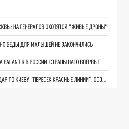
ОСКВЫ: НА ГЕНЕРАЛОВ ОХОТЯТСЯ "ЖИВЫЕ ДРОНЫ"
. НО БЕДЫ ДЛЯ МАЛЫШЕЙ НЕ ЗАКОНЧИЛИСЬ
"ОЧЕНЬ ПЛОХИЕ НОВОСТИ": БОЛЬШАЯ ОШИБКА PALANTIR В РОССИИ. СТРАНЫ НАТО ВПЕРВЫЕ ЗА СВО ОСТАНОВИЛИ ПОСТАВКИ ОРУЖИЯ. ВСУ ТЕРЯЮТ ПРИГРАНИЧЬЕ?
"ТЕРПЕНИЕ ПУТИНА ЛОПНУЛО". РЕКОРДНЫЙ УДАР ПО КИЕВУ "ПЕРЕСЁК КРАСНЫЕ ЛИНИИ". ОСОБЫЕ СПЕЦЫ КНДР НА ЛБС? ТАЙНЫЕ ПЕРЕГОВОРЫ ЕВРОПЫ И МОСКВЫ