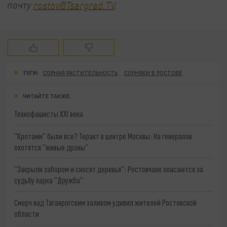
почту
rostov@Tsargrad.ТV
.
ТЕГИ:
СОРНАЯ РАСТИТЕЛЬНОСТЬ
СОРНЯКИ В РОСТОВЕ
ЧИТАЙТЕ ТАКЖЕ:
Технофашисты XXI века
"Кротами" были все? Теракт в центре Москвы: На генералов
охотятся "живые дроны"
"Закрыли забором и сносят деревья": Ростовчане опасаются за
судьбу парка "Дружба"
Смерч над Таганрогским заливом удивил жителей Ростовской
области