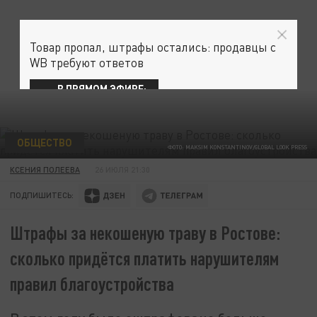
Товар пропал, штрафы остались: продавцы с
WB требуют ответов
В ПРЯМОМ ЭФИРЕ:
ОБЩЕСТВО
ФОТО: MAKSIM KONSTANTINOV/GLOBAL LOOK PRESS
КСЕНИЯ ПОЛЕЕВА
26 ИЮЛЯ 21:30
ПОДПИШИТЕСЬ:
Штрафы за некошеную траву в Ростове:
сколько придётся платить нарушителям
правил благоустройства