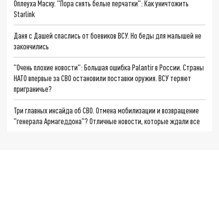
Оплеуха Маску. "Пора снять белые перчатки": Как уничтожить
Starlink
Даня с Дашей спаслись от боевиков ВСУ. Но беды для малышей не
закончились
"Очень плохие новости": Большая ошибка Palantir в России. Страны
НАТО впервые за СВО остановили поставки оружия. ВСУ теряют
приграничье?
Три главных инсайда об СВО. Отмена мобилизации и возвращение
"генерала Армагеддона"? Отличные новости, которые ждали все