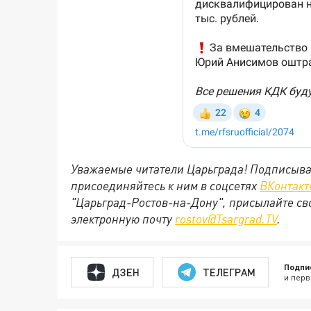
Уважаемые читатели Царьграда! Подписыва
присоединяйтесь к ним в соцсетях
ВКонтакт
"Царьград-Ростов-на-Дону", присылайте св
электронную почту
rostov@Tsargrad.ТV
.
Подпи
ДЗЕН
ТЕЛЕГРАМ
и перв