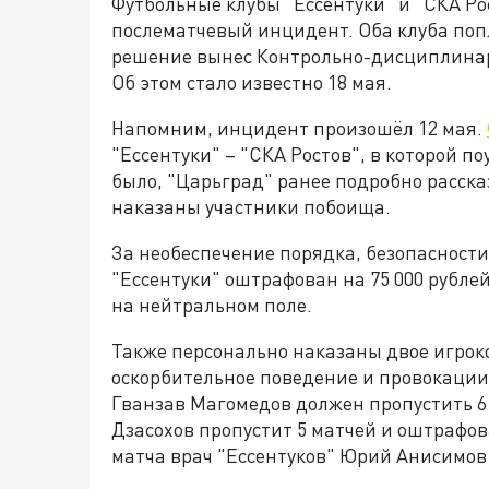
Футбольные клубы "Ессентуки" и "СКА Р
послематчевый инцидент. Оба клуба поп
решение вынес Контрольно-дисциплинарн
Об этом стало известно 18 мая.
Напомним, инцидент произошёл 12 мая.
"Ессентуки" – "СКА Ростов", в которой по
было, "Царьград" ранее подробно расска
наказаны участники побоища.
За необеспечение порядка, безопасност
"Ессентуки" оштрафован на 75 000 рублей
на нейтральном поле.
Также персонально наказаны двое игроко
оскорбительное поведение и провокаци
Гванзав Магомедов должен пропустить 6 
Дзасохов пропустит 5 матчей и оштрафова
матча врач "Ессентуков" Юрий Анисимов 