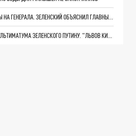
"МЫ ВАС ЗАСТАВИМ": ЖУТКИЕ ДЕТАЛИ ОХОТЫ НА ГЕНЕРАЛА. ЗЕЛЕНСКИЙ ОБЪЯСНИЛ ГЛАВНЫЙ СМЫСЛ ТЕРАКТА В ЦЕНТРЕ МОСКВЫ
НОВОЕ МАСШТАБНЕЙШЕЕ НАСТУПЛЕНИЕ. ТРИ УЛЬТИМАТУМА ЗЕЛЕНСКОГО ПУТИНУ. "ЛЬВОВ КИМА" ПОСТАВЯТ НА ПВО? ГЛОБАЛЬНЫЙ ПРОРЫВ ПОД ЗАПОРОЖЬЕМ