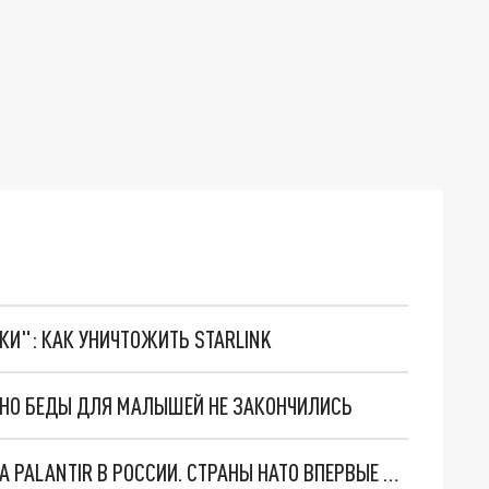
ТКИ": КАК УНИЧТОЖИТЬ STARLINK
. НО БЕДЫ ДЛЯ МАЛЫШЕЙ НЕ ЗАКОНЧИЛИСЬ
"ОЧЕНЬ ПЛОХИЕ НОВОСТИ": БОЛЬШАЯ ОШИБКА PALANTIR В РОССИИ. СТРАНЫ НАТО ВПЕРВЫЕ ЗА СВО ОСТАНОВИЛИ ПОСТАВКИ ОРУЖИЯ. ВСУ ТЕРЯЮТ ПРИГРАНИЧЬЕ?