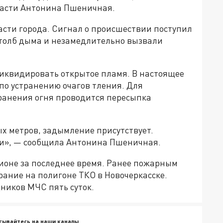
ласти Антонина Пшеничная.
асти города. Сигнал о происшествии поступил
столб дыма и незамедлительно вызвали
иквидировать открытое пламя. В настоящее
о устранению очагов тления. Для
анения огня проводится пересыпка
х метров, задымление присутствует.
и», — сообщила Антонина Пшеничная.
ионе за последнее время. Ранее пожарным
ание на полигоне ТКО в Новочеркасске.
ников МЧС пять суток.
сывайтесь на наши каналы