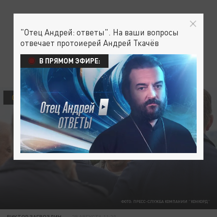
"Отец Андрей: ответы". На ваши вопросы
отвечает протоиерей Андрей Ткачёв
В ПРЯМОМ ЭФИРЕ:
ОБЩЕСТВО
ФОТО: ПРЕСС-СЛУЖБА КОМПАНИИ "КОНКОРД"
ВИКТОР ЗАГВОЗДИН
29 АВГУСТА 11:30