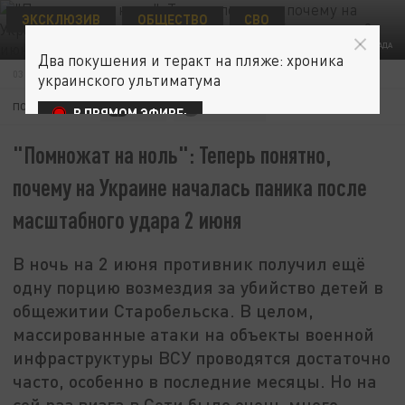
ЭКСКЛЮЗИВ
ОБЩЕСТВО
СВО
КОЛЛАЖ ЦАРЬГРАДА
Два покушения и теракт на пляже: хроника
03 ИЮНЯ 15:44
украинского ультиматума
ПОДПИШИТЕСЬ:
В ПРЯМОМ ЭФИРЕ:
"Помножат на ноль": Теперь понятно,
почему на Украине началась паника после
масштабного удара 2 июня
В ночь на 2 июня противник получил ещё
одну порцию возмездия за убийство детей в
общежитии Старобельска. В целом,
массированные атаки на объекты военной
инфраструктуры ВСУ проводятся достаточно
часто, особенно в последние месяцы. Но на
сей раз визга в Сети было очень много.