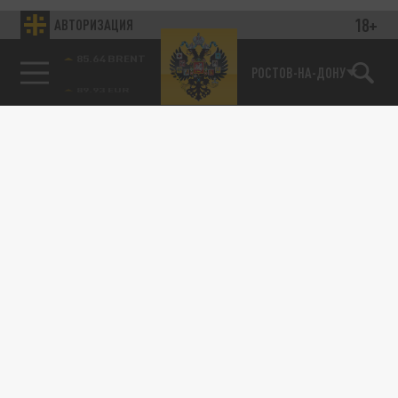
18+
АВТОРИЗАЦИЯ
85.64 BRENT
РОСТОВ-НА-ДОНУ
115093, г. Москва, переулок Партийный,
д.1, к.57, стр.3, эт.1, пом.I, ком.45
Тел.:
+7 (495) 374-77-73