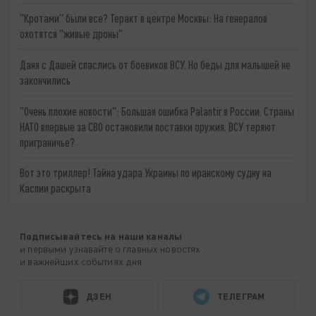
"Кротами" были все? Теракт в центре Москвы: На генералов
охотятся "живые дроны"
Даня с Дашей спаслись от боевиков ВСУ. Но беды для малышей не
закончились
"Очень плохие новости": Большая ошибка Palantir в России. Страны
НАТО впервые за СВО остановили поставки оружия. ВСУ теряют
приграничье?
Вот это триллер! Тайна удара Украины по иранскому судну на
Каспии раскрыта
Подписывайтесь на наши каналы
и первыми узнавайте о главных новостях
и важнейших событиях дня.
ДЗЕН
ТЕЛЕГРАМ