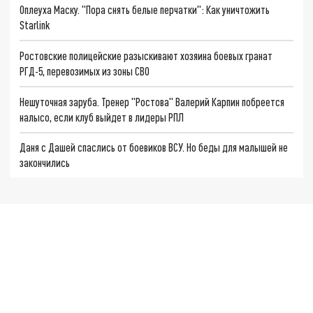
Оплеуха Маску. "Пора снять белые перчатки": Как уничтожить
Starlink
Ростовские полицейские разыскивают хозяина боевых гранат
РГД-5, перевозимых из зоны СВО
Нешуточная заруба. Тренер "Ростова" Валерий Карпин побреется
налысо, если клуб выйдет в лидеры РПЛ
Даня с Дашей спаслись от боевиков ВСУ. Но беды для малышей не
закончились