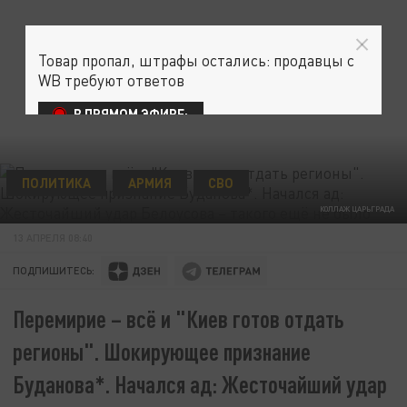
Товар пропал, штрафы остались: продавцы с
WB требуют ответов
В ПРЯМОМ ЭФИРЕ:
ПОЛИТИКА
АРМИЯ
СВО
КОЛЛАЖ ЦАРЬГРАДА
13 АПРЕЛЯ 08:40
ПОДПИШИТЕСЬ:
Перемирие – всё и "Киев готов отдать
регионы". Шокирующее признание
Буданова*. Начался ад: Жесточайший удар