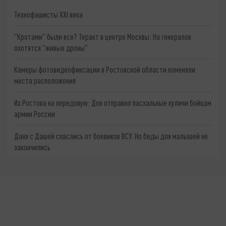
Технофашисты XXI века
"Кротами" были все? Теракт в центре Москвы: На генералов
охотятся "живые дроны"
Камеры фотовидеофиксации в Ростовской области поменяли
места расположения
Из Ростова на передовую: Дон отправил пасхальные куличи бойцам
армии России
Даня с Дашей спаслись от боевиков ВСУ. Но беды для малышей не
закончились