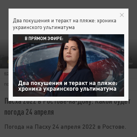
Два покушения и теракт на пляже: хроника
украинского ультиматума
В ПРЯМОМ ЭФИРЕ:
ОБЩЕСТВО
ФОТО: ЦАРЬГРАД В РОСТОВЕ-НА-ДОНУ
КСЕНИЯ ПОЛЕЕВА
22 АПРЕЛЯ 13:10
ПОДПИШИТЕСЬ:
Пасха 2022 в Ростове-на-Дону: Какой будет
погода 24 апреля
Погода на Пасху 24 апреля 2022 в Ростове.