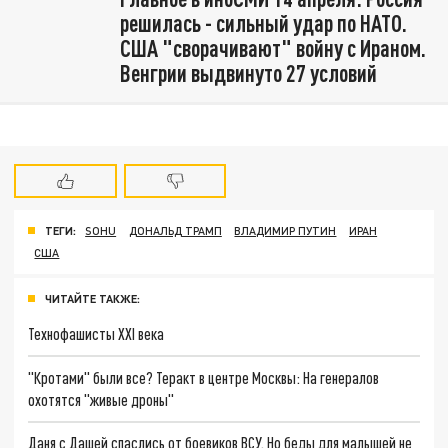
решилась - сильный удар по НАТО.
США "сворачивают" войну с Ираном.
Венгрии выдвинуто 27 условий
ТЕГИ:
SOHU
ДОНАЛЬД ТРАМП
ВЛАДИМИР ПУТИН
ИРАН
США
ЧИТАЙТЕ ТАКЖЕ:
Технофашисты XXI века
"Кротами" были все? Теракт в центре Москвы: На генералов
охотятся "живые дроны"
Даня с Дашей спаслись от боевиков ВСУ. Но беды для малышей не