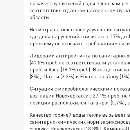
по качеству питьевой воды в донском ре
соответствия в данном населенном пунк
области.
Несмотря на некоторое улучшение ситуац
где доля нарушений снизилась с 17% до 
прежнему не отвечают требованиям гиги
Лидерами антирейтинга по санитарно-х
(41,5% проб не соответствовали устано
проб) и Азов (18,7% проб). В конце спис
(8%), Шахты (3,2%) и Ростов-на-Дону (1%)
Ситуация с микробиологическими показа
возглавил Новочеркасск с 27,1% проб, н
позиции расположился Таганрог (5,7%), з
Качество горячей воды также вызывает 
санитарно-химических норм зафиксирова
следуют Новочеркасск (18,8%), Каменск-Ш