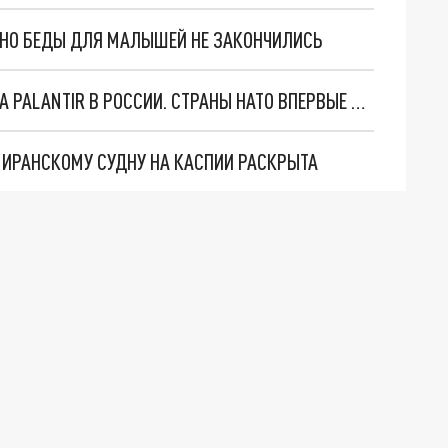
. НО БЕДЫ ДЛЯ МАЛЫШЕЙ НЕ ЗАКОНЧИЛИСЬ
"ОЧЕНЬ ПЛОХИЕ НОВОСТИ": БОЛЬШАЯ ОШИБКА PALANTIR В РОССИИ. СТРАНЫ НАТО ВПЕРВЫЕ ЗА СВО ОСТАНОВИЛИ ПОСТАВКИ ОРУЖИЯ. ВСУ ТЕРЯЮТ ПРИГРАНИЧЬЕ?
О ИРАНСКОМУ СУДНУ НА КАСПИИ РАСКРЫТА