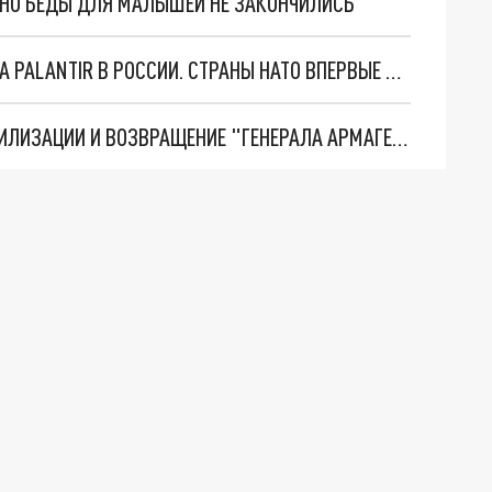
. НО БЕДЫ ДЛЯ МАЛЫШЕЙ НЕ ЗАКОНЧИЛИСЬ
"ОЧЕНЬ ПЛОХИЕ НОВОСТИ": БОЛЬШАЯ ОШИБКА PALANTIR В РОССИИ. СТРАНЫ НАТО ВПЕРВЫЕ ЗА СВО ОСТАНОВИЛИ ПОСТАВКИ ОРУЖИЯ. ВСУ ТЕРЯЮТ ПРИГРАНИЧЬЕ?
ТРИ ГЛАВНЫХ ИНСАЙДА ОБ СВО. ОТМЕНА МОБИЛИЗАЦИИ И ВОЗВРАЩЕНИЕ "ГЕНЕРАЛА АРМАГЕДДОНА"? ОТЛИЧНЫЕ НОВОСТИ, КОТОРЫЕ ЖДАЛИ ВСЕ