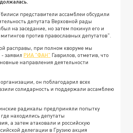
одолжалась.
 Тбилиси представители ассамблеи обсудили
еятельность депутата Верховной рады
был на заседание, но затем покинул его и
, митингов против православных депутатов".
кой расправы, при полном кворуме мы
 - заявил
РИА "ФАН"
Гаврилов, отметив, что
сновные направления деятельности
а организации, он поблагодарил всех
разили солидарность и поддержали ассамблею
узинские радикалы предприняли попытку
 где находились депутаты
я, а затем атаковали и российскую
ссийской делегации в Грузию акция