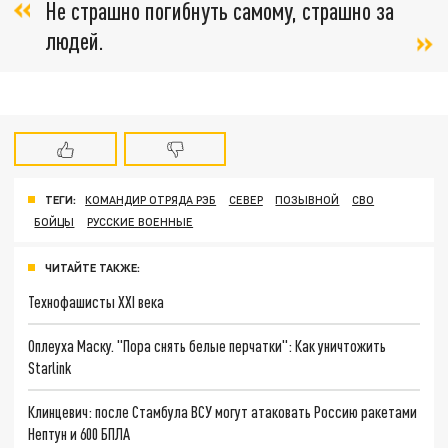
Не страшно погибнуть самому, страшно за
людей.
ТЕГИ:
КОМАНДИР ОТРЯДА РЭБ
СЕВЕР
ПОЗЫВНОЙ
СВО
БОЙЦЫ
РУССКИЕ ВОЕННЫЕ
ЧИТАЙТЕ ТАКЖЕ:
Технофашисты XXI века
Оплеуха Маску. "Пора снять белые перчатки": Как уничтожить
Starlink
Клинцевич: после Стамбула ВСУ могут атаковать Россию ракетами
Нептун и 600 БПЛА