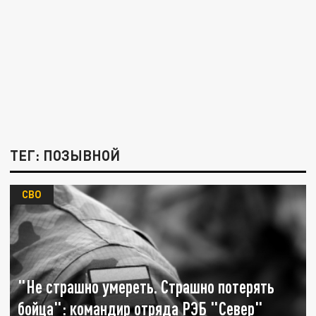
ТЕГ: ПОЗЫВНОЙ
СВО
"Не страшно умереть. Страшно потерять
бойца": командир отряда РЭБ "Север"