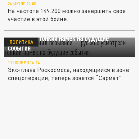
26 ИЮЛЯ 12:00
На частоте 149.200 можно завершить свое
участие в этой бойне.
Рогозин сменил позывной — русские
усмотрели тонкий намёк на будущие
ПОЛИТИКА
события
11 НОЯБРЯ 16:14
Экс-глава Роскосмоса, находящийся в зоне
спецоперации, теперь зовётся “Сармат”