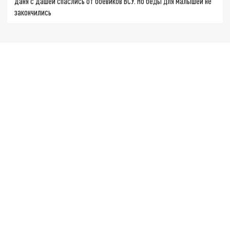
Даня с Дашей спаслись от боевиков ВСУ. Но беды для малышей не
закончились