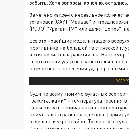
забыть. Хотя вопросы, конечно, остались.
Замечено какое-то нереальное количест
установок (САУ) "Мальва" и, предположи
(РСЗО) "Ураган-1М" или даже "Вепрь", н
Всё это новейшие модели нашего вооруж
противника на большой тактической глу
артиллеристов и ракетчиков. Например, 
сверхточный удар по сравнительно небол
возможность нанесения удара разными 
УДАР Р
Судя по всему, помимо фугасных боепри
"зажигалками" – температура горения в 
Цельсию, что эквивалентно температуре 
применяют в районах, где враг формируе
отдельный укрепрайон. Тогда его оттуда
Константиновке, когда пришли подтвержд