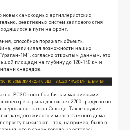
во новых самоходных артиллеристских
тельно, реактивных систем залпового огня
аходящихся в пути на фронт.
ения, способное поражать объекты
бине, увеличивая возможности наших
"Ураган-1М", согласно открытым данным, это
ьшой площади на глубину до 120-140 км и
типами снарядов.
СЗО ПО БОЕВИКАМ 425-ГО ОШП,. ВИДЕО: "РАБОТАЙТЕ, БРАТЬЯ"
пасов, РСЗО способна бить и магниевыми
эпицентре взрыва достигает 2700 градусов по
в чёрных пятнах на Солнце. Такое оружие
т из каждого жилого и многоэтажного дома
 попросту выжигают – так, например, было в
ения, что в самом городе не осталось