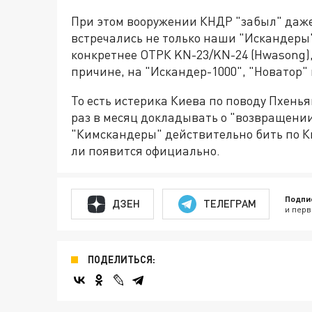
При этом вооружении КНДР "забыл" даже 
встречались не только наши "Искандеры"
конкретнее ОТРК KN-23/KN-24 (Hwasong),
причине, на "Искандер-1000", "Новатор" 
То есть истерика Киева по поводу Пхень
раз в месяц докладывать о "возвращении
"Кимскандеры" действительно бить по Ки
ли появится официально.
Подпи
ДЗЕН
ТЕЛЕГРАМ
и перв
ПОДЕЛИТЬСЯ: