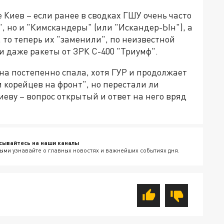
Киев – если ранее в сводках ГШУ очень часто
, но и "Кимскандеры" (или "Искандер-Ын"), а
 то теперь их "заменили", по неизвестной
и даже ракеты от ЗРК С-400 "Триумф".
яна постепенно спала, хотя ГУР и продолжает
 корейцев на фронт", но перестали ли
еву – вопрос открытый и ответ на него вряд
сывайтесь на наши каналы
ыми узнавайте о главных новостях и важнейших событиях дня.