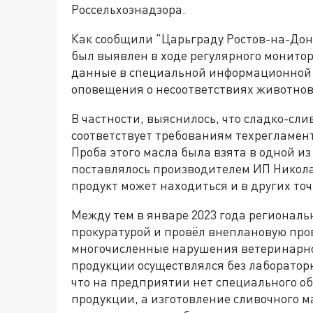
Россельхознадзора.
Как сообщили "Царьграду Ростов-на-Дону
был выявлен в ходе регулярного монит
данные в специальной информационной 
оповещения о несоответствиях животнов
В частности, выяснилось, что сладко-сл
соответствует требованиям техрегламен
Проба этого масла была взята в одной из
поставлялось производителем ИП Никола
продукт может находиться и в других точ
Между тем в январе 2023 года региональ
прокуратурой и провёл внеплановую про
многочисленные нарушения ветеринарног
продукции осуществлялся без лаборатор
что на предприятии нет специального о
продукции, а изготовление сливочного 