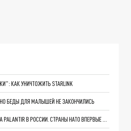
ТКИ": КАК УНИЧТОЖИТЬ STARLINK
. НО БЕДЫ ДЛЯ МАЛЫШЕЙ НЕ ЗАКОНЧИЛИСЬ
"ОЧЕНЬ ПЛОХИЕ НОВОСТИ": БОЛЬШАЯ ОШИБКА PALANTIR В РОССИИ. СТРАНЫ НАТО ВПЕРВЫЕ ЗА СВО ОСТАНОВИЛИ ПОСТАВКИ ОРУЖИЯ. ВСУ ТЕРЯЮТ ПРИГРАНИЧЬЕ?