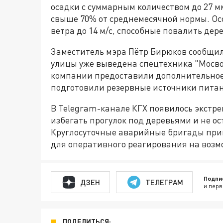
осадки с суммарным количеством до 27 м
свыше 70% от среднемесячной нормы. Ос
ветра до 14 м/с, способные повалить де
Заместитель мэра Пётр Бирюков сообщил 
улицы уже выведена спецтехника "Мосв
компании предоставили дополнительное 
подготовили резервные источники пита
В Telegram-канале КГХ появилось экстр
избегать прогулок под деревьями и не о
Круглосуточные аварийные бригады при
для оперативного реагирования на возм
Подпи
ДЗЕН
ТЕЛЕГРАМ
и перв
ПОДЕЛИТЬСЯ: