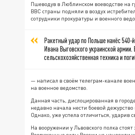
Пшеводув в Люблинском воеводстве на гр
ВВС страны подняли в воздух истребите
сотрудники прокуратуры и военного ведо
Ракетный удар по Польше нанёс 540-
Ивана Выговского украинской армии. 
сельскохозяйственная техника и поги
— написал в своём телеграм-канале вое
на военное ведомство.
Данная часть, дислоцированная в городе
недавно начала нести боевой дежурство в
Однако, уже успела отличиться, ударив
На вооружении у Львовского полка стоят
Вооруженные силы России не наносили у