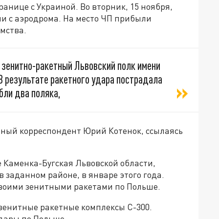
анице с Украиной. Во вторник, 15 ноября,
ли с аэродрома. На место ЧП прибыли
мства.
й зенитно-ракетный Львовский полк имени
В результате ракетного удара пострадала
бли два поляка,
нный корреспондент Юрий Котенок, ссылаясь
 Каменка-Бугская Львовской области,
 заданном районе, в январе этого года.
 своими зенитными ракетами по Польше.
 зенитные ракетные комплексы С-300.
дары по Польше.