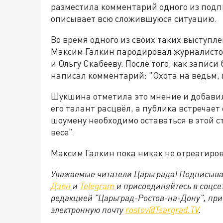
разместила комментарий одного из подпи
описывает всю сложившуюся ситуацию.
Во время одного из своих таких выступл
Максим Галкин пародировал журналисто
и Ольгу Скабееву. После того, как запис
написал комментарий: "Охота на ведьм, 
Шукшина отметила это мнение и добавила
его талант расцвёл, а публика встречает
шоумену необходимо оставаться в этой ст
весе".
Максим Галкин пока никак не отреагиро
Уважаемые читатели Царьграда! Подписыва
Дзен
и
Telegram
и присоединяйтесь в соцс
редакцией "Царьград-Ростов-на-Дону", при
электронную почту
rostov@Tsargrad.ТV
.