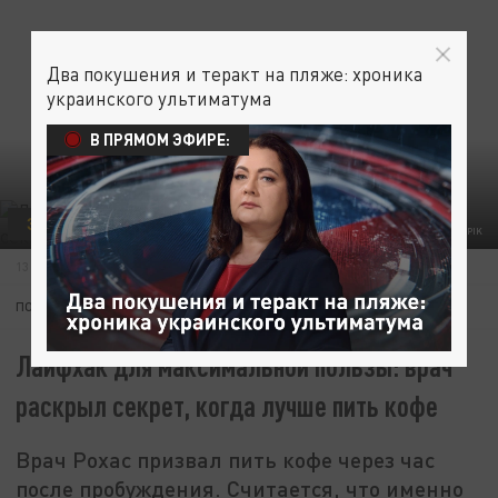
Два покушения и теракт на пляже: хроника
украинского ультиматума
В ПРЯМОМ ЭФИРЕ:
ЗДОРОВЬЕ
ФОТО: FREEPIK
13 СЕНТЯБРЯ 08:55
ПОДПИШИТЕСЬ:
Лайфхак для максимальной пользы: врач
раскрыл секрет, когда лучше пить кофе
Врач Рохас призвал пить кофе через час
после пробуждения. Считается, что именно