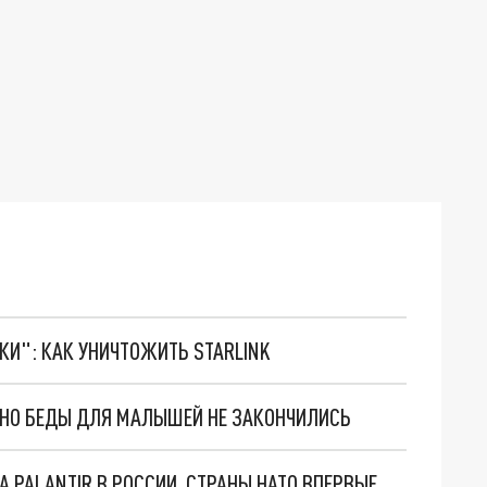
ТКИ": КАК УНИЧТОЖИТЬ STARLINK
. НО БЕДЫ ДЛЯ МАЛЫШЕЙ НЕ ЗАКОНЧИЛИСЬ
"ОЧЕНЬ ПЛОХИЕ НОВОСТИ": БОЛЬШАЯ ОШИБКА PALANTIR В РОССИИ. СТРАНЫ НАТО ВПЕРВЫЕ ЗА СВО ОСТАНОВИЛИ ПОСТАВКИ ОРУЖИЯ. ВСУ ТЕРЯЮТ ПРИГРАНИЧЬЕ?