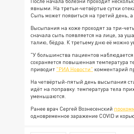
После начала болезни проходит несколько
явными. На третьи-четвёртые сутки отек
Сыпь может появиться на третий день, а
Высыпания на коже проходят за три-четы
сначала сыпь появляется на лице, за уша
талию, бёдра. К третьему дню её можно ув
"У большинства пациентов наблюдается 
сохраняется повышенная температура тела
приводит
"РИА Новости"
комментарий пр
На четвёртый-пятый день высыпания ст
идёт на поправку: температура тела при
уменьшаются.
Ранее врач Сергей Вознесенский
проком
одновременное заражение COVID и корью