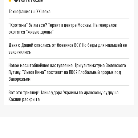
ЧИТАЙТЕ ТАКЖЕ:
Технофашисты XXI века
"Кротами" были все? Теракт в центре Москвы: На генералов
охотятся "живые дроны"
Даня с Дашей спаслись от боевиков ВСУ. Но беды для малышей не
закончились
Новое масштабнейшее наступление. Три ультиматума Зеленского
Путину. "Львов Кима" поставят на ПВО? Глобальный прорыв под
Запорожьем
Вот это триллер! Тайна удара Украины по иранскому судну на
Каспии раскрыта