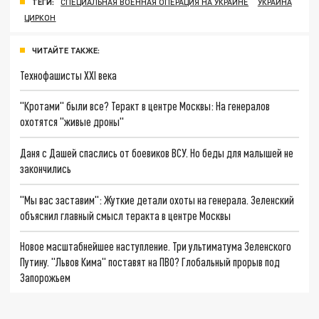
ТЕГИ:
СПЕЦИАЛЬНАЯ ВОЕННАЯ ОПЕРАЦИЯ НА УКРАИНЕ
УКРАИНА
ЦИРКОН
ЧИТАЙТЕ ТАКЖЕ:
Технофашисты XXI века
"Кротами" были все? Теракт в центре Москвы: На генералов
охотятся "живые дроны"
Даня с Дашей спаслись от боевиков ВСУ. Но беды для малышей не
закончились
"Мы вас заставим": Жуткие детали охоты на генерала. Зеленский
объяснил главный смысл теракта в центре Москвы
Новое масштабнейшее наступление. Три ультиматума Зеленского
Путину. "Львов Кима" поставят на ПВО? Глобальный прорыв под
Запорожьем