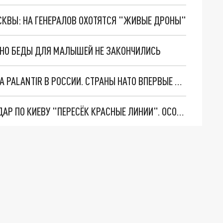
ОСКВЫ: НА ГЕНЕРАЛОВ ОХОТЯТСЯ "ЖИВЫЕ ДРОНЫ"
. НО БЕДЫ ДЛЯ МАЛЫШЕЙ НЕ ЗАКОНЧИЛИСЬ
"ОЧЕНЬ ПЛОХИЕ НОВОСТИ": БОЛЬШАЯ ОШИБКА PALANTIR В РОССИИ. СТРАНЫ НАТО ВПЕРВЫЕ ЗА СВО ОСТАНОВИЛИ ПОСТАВКИ ОРУЖИЯ. ВСУ ТЕРЯЮТ ПРИГРАНИЧЬЕ?
"ТЕРПЕНИЕ ПУТИНА ЛОПНУЛО". РЕКОРДНЫЙ УДАР ПО КИЕВУ "ПЕРЕСЁК КРАСНЫЕ ЛИНИИ". ОСОБЫЕ СПЕЦЫ КНДР НА ЛБС? ТАЙНЫЕ ПЕРЕГОВОРЫ ЕВРОПЫ И МОСКВЫ