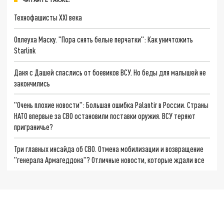
Технофашисты XXI века
Оплеуха Маску. "Пора снять белые перчатки": Как уничтожить
Starlink
Даня с Дашей спаслись от боевиков ВСУ. Но беды для малышей не
закончились
"Очень плохие новости": Большая ошибка Palantir в России. Страны
НАТО впервые за СВО остановили поставки оружия. ВСУ теряют
приграничье?
Три главных инсайда об СВО. Отмена мобилизации и возвращение
"генерала Армагеддона"? Отличные новости, которые ждали все