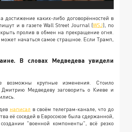
на достижение каких-либо договорённостей в
ишут и в газете Wall Street Journal (
WSJ
), по
ткрыть пролив в обмен на прекращение огня.
и может начаться самое страшное. Если Трамп,
аине. В словах Медведева увидели
е возможны крупные изменения. Стоило
и Дмитрию Медведеву заговорить о Киеве и
ились.
едев
написал
в своём телеграм-канале, что до
ства её соседей в Евросоюзе была сдержанной,
 создании "военной компоненты", всё резко