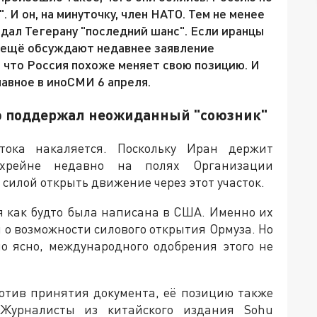
И он, на минуточку, член НАТО. Тем не менее
 дал Тегерану "последний шанс". Если иранцы
де ещё обсуждают недавнее заявление
, что Россия похоже меняет свою позицию. И
лавное в иноСМИ 6 апреля.
ю поддержал неожиданный "союзник"
тока накаляется. Поскольку Иран держит
хрейне недавно на полях Организации
илой открыть движение через этот участок.
я как будто была написана в США. Именно их
 о возможности силового открытия Ормуза. Но
ло ясно, международного одобрения этого не
ротив принятия документа, её позицию также
Журналисты из китайского издания Sohu