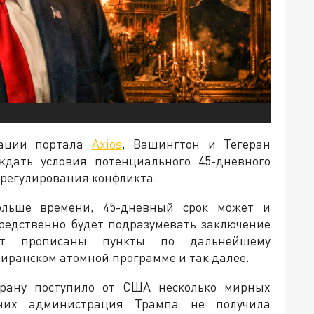
мации портала
Axios
, Вашингтон и Тегеран
ждать условия потенциального 45-дневного
урегулирования конфликта.
ольше времени, 45-дневный срок может и
средственно будет подразумевать заключение
ут прописаны пункты по дальнейшему
иранском атомной программе и так далее.
Ирану поступило от США несколько мирных
их администрация Трампа не получила