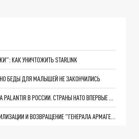
ТКИ": КАК УНИЧТОЖИТЬ STARLINK
. НО БЕДЫ ДЛЯ МАЛЫШЕЙ НЕ ЗАКОНЧИЛИСЬ
"ОЧЕНЬ ПЛОХИЕ НОВОСТИ": БОЛЬШАЯ ОШИБКА PALANTIR В РОССИИ. СТРАНЫ НАТО ВПЕРВЫЕ ЗА СВО ОСТАНОВИЛИ ПОСТАВКИ ОРУЖИЯ. ВСУ ТЕРЯЮТ ПРИГРАНИЧЬЕ?
ТРИ ГЛАВНЫХ ИНСАЙДА ОБ СВО. ОТМЕНА МОБИЛИЗАЦИИ И ВОЗВРАЩЕНИЕ "ГЕНЕРАЛА АРМАГЕДДОНА"? ОТЛИЧНЫЕ НОВОСТИ, КОТОРЫЕ ЖДАЛИ ВСЕ