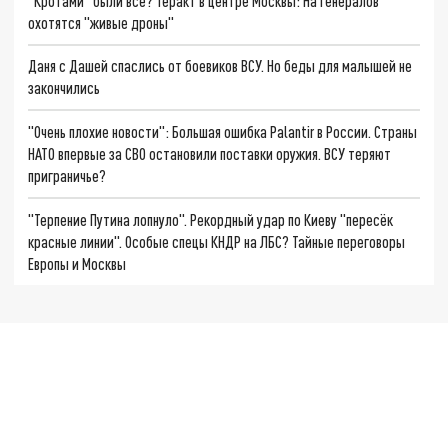
"Кротами" были все? Теракт в центре Москвы: На генералов
охотятся "живые дроны"
Даня с Дашей спаслись от боевиков ВСУ. Но беды для малышей не
закончились
"Очень плохие новости": Большая ошибка Palantir в России. Страны
НАТО впервые за СВО остановили поставки оружия. ВСУ теряют
приграничье?
"Терпение Путина лопнуло". Рекордный удар по Киеву "пересёк
красные линии". Особые спецы КНДР на ЛБС? Тайные переговоры
Европы и Москвы