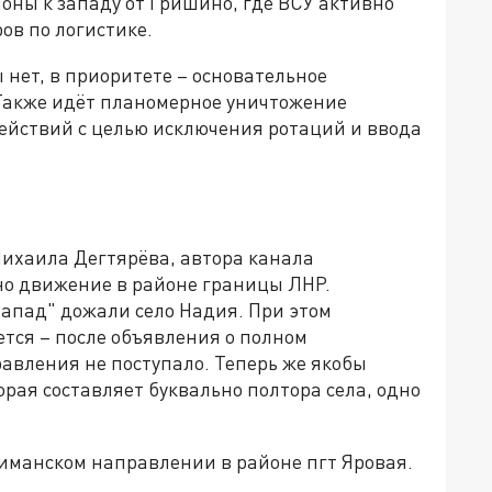
оны к западу от Гришино, где ВСУ активно
ов по логистике.
нет, в приоритете – основательное
Также идёт планомерное уничтожение
ействий с целью исключения ротаций и ввода
т
ихаила Дегтярёва, автора канала
но движение в районе границы ЛНР.
Запад" дожали село Надия. При этом
ся – после объявления о полном
авления не поступало. Теперь же якобы
торая составляет буквально полтора села, одно
иманском направлении в районе пгт Яровая.