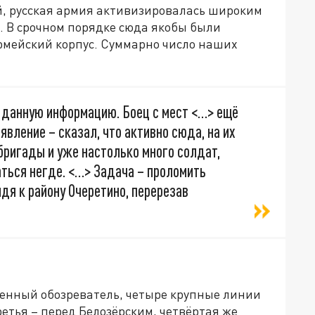
й, русская армия активизировалась широким
 В срочном порядке сюда якобы были
армейский корпус. Суммарно число наших
ь данную информацию. Боец с мест <…> ещё
явление – сказал, что активно сюда, на их
 бригады и уже настолько много солдат,
ться негде. <…> Задача – проломить
дя к району Очеретино, перерезав
оенный обозреватель, четыре крупные линии
ретья – перед Белозёрским, четвёртая же