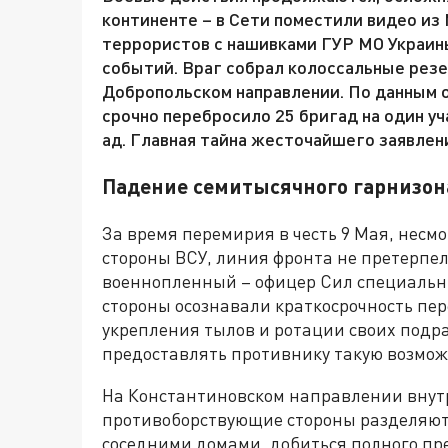
континенте – в Сети поместили видео из 
террористов с нашивками ГУР МО Украин
событий. Враг собрал колоссальные резе
Добропольском направлении. По данным о
срочно перебросило 25 бригад на один уч
ад. Главная тайна жесточайшего заявлени
Падение семитысячного гарнизон
За время перемирия в честь 9 Мая, несм
стороны ВСУ, линия фронта не претерпе
военнопленный – офицер Сил специальн
стороны осознавали краткосрочность пе
укрепления тылов и ротации своих подр
предоставлять противнику такую возмож
На Константиновском направлении внутр
противоборствующие стороны разделяют 
соседними домами, добиться полного пр