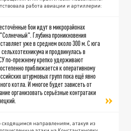
утствовала работа авиации и артиллерии:
есточённые бои идут в микрорайонах
 "Солнечный". Глубина проникновения
ставляет уже в среднем около 300 м. С юга
 сельхозтехникума и продвинулась в
ВСУ по-прежнему крепко удерживают
постепенно приближается к оперативному
ссийских штурмовых групп пока ещё явно
ого котла. И многое будет зависеть от
вание организовать серьёзные контратаки
нецкий.
о сходящимся направлениям, атакуя из
ногочисленные атаки на Константиновку,