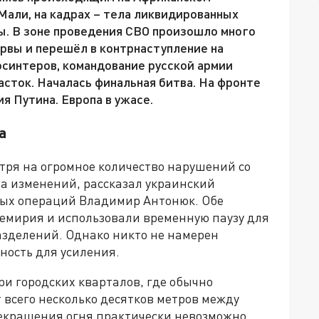
Мали, на кадрах – тела ликвидированных
ы. В зоне проведения СВО произошло много
рвы и перешёл в контрнаступление на
синтеров, командование русской армии
асток. Началась финальная битва. На фронте
я Путина. Европа в ужасе.
а
отря на огромное количество нарушений со
ла изменений, рассказал украинский
ых операций Владимир Антонюк. Обе
ремирия и использовали временную паузу для
азделений. Однако никто не намерен
ность для усиления.
и городских кварталов, где обычно
всего несколько десятков метров между
екращения огня практически невозможно.