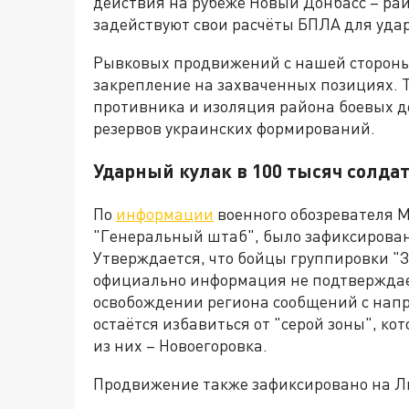
действия на рубеже Новый Донбасс – рай
задействуют свои расчёты БПЛА для удар
Рывковых продвижений с нашей стороны 
закрепление на захваченных позициях. 
противника и изоляция района боевых д
резервов украинских формирований.
Ударный кулак в 100 тысяч солда
По
информации
военного обозревателя М
"Генеральный штаб", было зафиксирова
Утверждается, что бойцы группировки "
официально информация не подтверждает
освобождении региона сообщений с напр
остаётся избавиться от "серой зоны", ко
из них – Новоегоровка.
Продвижение также зафиксировано на Л