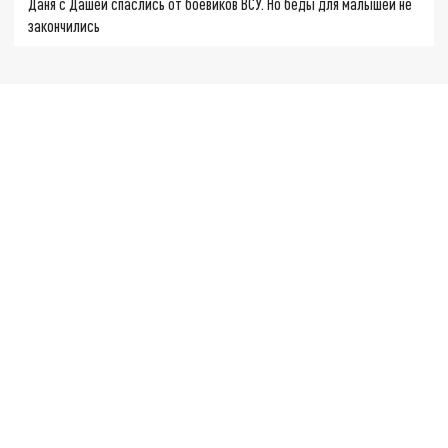
Даня с Дашей спаслись от боевиков ВСУ. Но беды для малышей не
закончились