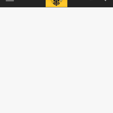
115093, г. Москва, переулок Партийный,
д.1, к.57, стр.3, эт.1, пом.I, ком.45