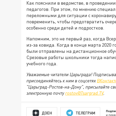
Как пояснили в ведомстве, в проведении
педагогов. При этом, по мнению специали
переломными для ситуации с коронавиру
повременить, чтобы предотвратить очер
особенно среди детей и подростков.
Напомним, это не первый раз, когда Все
из-за ковида. Когда в конце марта 2020 
были отправлены на дистанционное обу
Срезовые работы школьники тогда напис
учебного года.
Уважаемые читатели Царьграда! Подписыва
присоединяйтесь к ним в соцсетях
ВКонтакт
"Царьград-Ростов-на-Дону", присылайте св
электронную почту
rostov@Tsargrad.ТV
.
Подпи
ДЗЕН
ТЕЛЕГРАМ
и перв