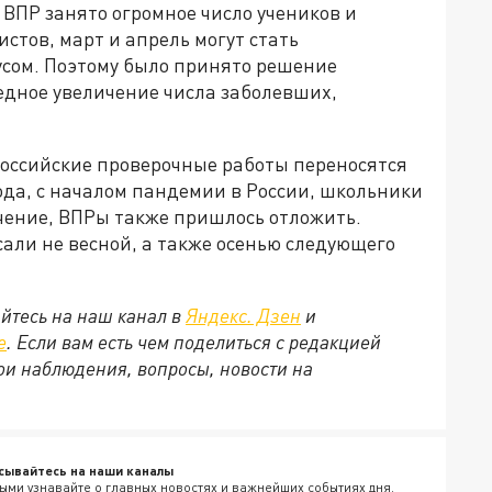
 ВПР занято огромное число учеников и
стов, март и апрель могут стать
сом. Поэтому было принято решение
едное увеличение числа заболевших,
российские проверочные работы переносятся
года, с началом пандемии в России, школьники
чение, ВПРы также пришлось отложить.
али не весной, а также осенью следующего
йтесь на наш канал в
Яндекс. Дзен
и
е
. Если вам есть чем поделиться с редакцией
ои наблюдения, вопросы, новости на
сывайтесь на наши каналы
ыми узнавайте о главных новостях и важнейших событиях дня.