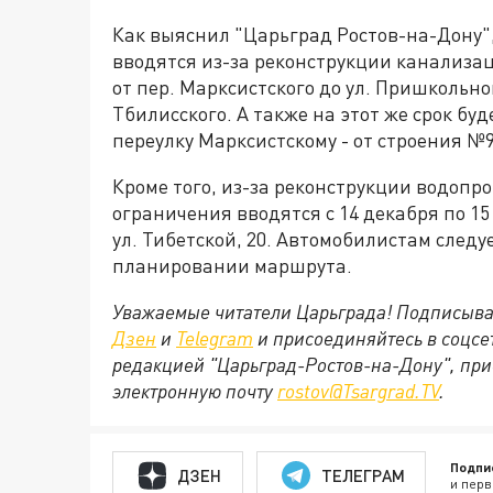
Как выяснил "Царьград Ростов-на-Дону",
вводятся из-за реконструкции канализа
от пер. Марксистского до ул. Пришкольной
Тбилисского. А также на этот же срок б
переулку Марксистскому - от строения №
Кроме того, из-за реконструкции водопр
ограничения вводятся с 14 декабря по 15
ул. Тибетской, 20. Автомобилистам следу
планировании маршрута.
Уважаемые читатели Царьграда! Подписыва
Дзен
и
Telegram
и присоединяйтесь в соцс
редакцией "Царьград-Ростов-на-Дону", при
электронную почту
rostov@Tsargrad.ТV
.
Подпи
ДЗЕН
ТЕЛЕГРАМ
и перв